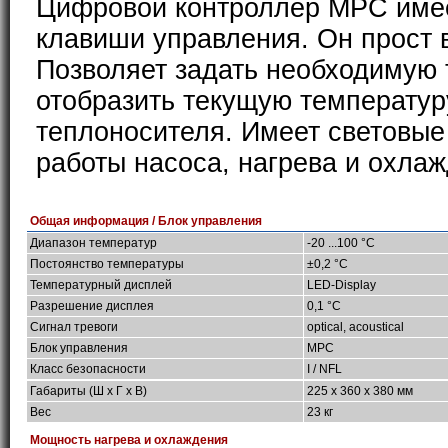
Цифровой контроллер MPC имее
клавиши управления. Он прост 
Позволяет задать необходимую 
отобразить текущую температур
теплоносителя. Имеет световые
работы насоса, нагрева и охлаж
Общая информация / Блок управления
Диапазон температур
-20 ...100 °C
Постоянство температуры
±0,2 °C
Температурный дисплей
LED-Display
Разрешение дисплея
0,1 °C
Сигнал тревоги
optical, acoustical
Блок управления
MPC
Класс безопасности
I / NFL
Габариты (Ш х Г х В)
225 x 360 x 380 мм
Вес
23 кг
Мощность нагрева и охлаждения