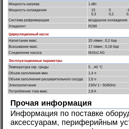
Мощность нагрева
1 кВт
Мощность охлаждения
15
0
-
0,3
0,2
0
Система рефрижерации
воздушное охлаждение
Хладагент
R290
Циркуляционный насос
Нагнетание макс.
20 л/мин ; 0,2 бар
Всасывание макс.
17 л/мин ; 0,18 бар
Соединение насоса
M16x1 AG
Эксплуатационные параметры
Температура окр. среды
5 ...40 °C
Объем заполнения мин.
1,4 л
Объем заполнения расширительного сосуда
2,6 л
Электропитание
230V 1~ 50/60Hz
Потребление тока макс.
2,8 A
Прочая информация
Информация по поставке обору
аксессуарам, периферийным ус