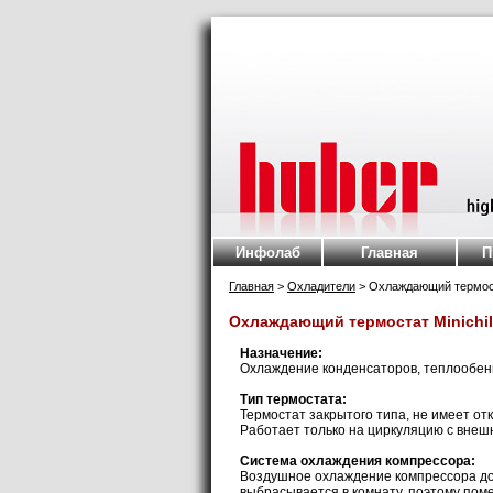
Инфолаб
Главная
П
Главная
>
Охладители
> Охлаждающий термостат
Охлаждающий термостат Minichill
Назначение:
Охлаждение конденсаторов, теплообенни
Тип термостата:
Термостат закрытого типа, не имеет от
Работает только на циркуляцию с вне
Система охлаждения компрессора:
Воздушное охлаждение компрессора дос
выбрасывается в комнату, поэтому по