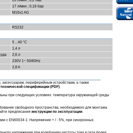
20 л/мин ; 0,2 бар
17 л/мин ; 0,18 бар
M16x1 AG
RS232
5 ...40 °C
1,4 л
суда
2,6 л
230V 1~ 50/60Hz
2,8 A
 аксессуарам, периферийным устройствам, а также
в
технической спецификации (РDF)
.
ельны при следующих условиях: температура окружающей среды
бование свободного пространства, необходимого для монтажа
дайте предписания
инструкции по эксплуатации
.
вии с EN60034-1: Напряжение + / - 5%, при синхронных
ьного напряжения при колебаниях частоты тока в сети более