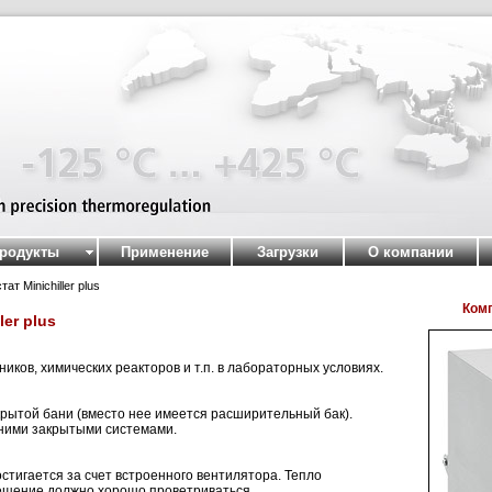
родукты
Применение
Загрузки
О компании
 Minichiller plus
Ком
er plus
ков, химических реакторов и т.п. в лабораторных условиях.
крытой бани (вместо нее имеется расширительный бак).
шними закрытыми системами.
тигается за счет встроенного вентилятора. Тепло
мещение должно хорошо проветриваться.