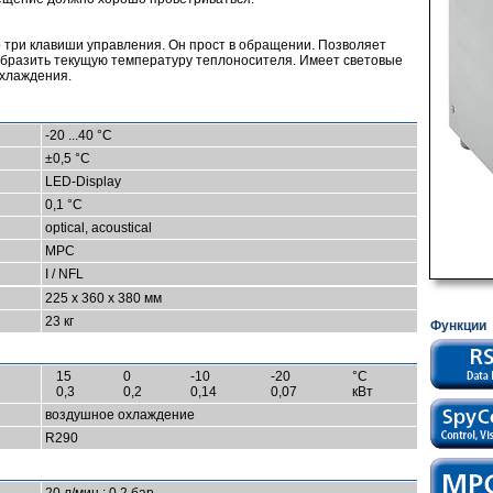
три клавиши управления. Он прост в обращении. Позволяет
образить текущую температуру теплоносителя. Имеет световые
охлаждения.
-20 ...40 °C
±0,5 °C
LED-Display
0,1 °C
optical, acoustical
MPC
I / NFL
225 x 360 x 380 мм
23 кг
Функции
15
0
-10
-20
°C
0,3
0,2
0,14
0,07
кВт
воздушное охлаждение
R290