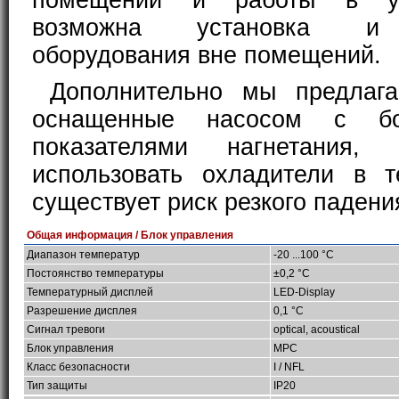
помещений и работы в ус
возможна установка и 
оборудования вне помещений.
Дополнительно мы предлага
оснащенные насосом с бо
показателями нагнетания, 
использовать охладители в т
существует риск резкого падени
Общая информация / Блок управления
Диапазон температур
-20 ...100 °C
Постоянство температуры
±0,2 °C
Температурный дисплей
LED-Display
Разрешение дисплея
0,1 °C
Сигнал тревоги
optical, acoustical
Блок управления
MPC
Класс безопасности
I / NFL
Тип защиты
IP20