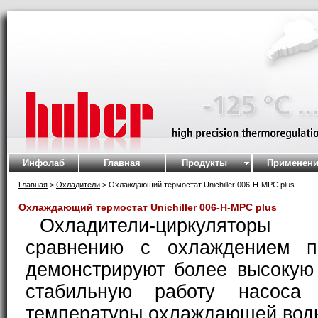
Инфолаб
Главная
Продукты
Применени
Главная
>
Охладители
> Охлаждающий термостат Unichiller 006-H-MPC plus
Охлаждающий термостат Unichiller 006-H-MPC plus
Охладители-циркуляторы 
сравнению с охлаждением п
демонстрируют более высокую
стабильную работу насоса 
температуры охлаждающей вод