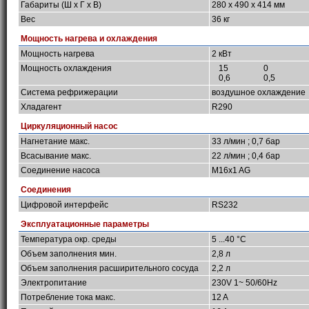
Габариты (Ш х Г х В)
280 x 490 x 414 мм
Вес
36 кг
Мощность нагрева и охлаждения
Мощность нагрева
2 кВт
Мощность охлаждения
15
0
0,6
0,5
Система рефрижерации
воздушное охлаждение
Хладагент
R290
Циркуляционный насос
Нагнетание макс.
33 л/мин ; 0,7 бар
Всасывание макс.
22 л/мин ; 0,4 бар
Соединение насоса
M16x1 AG
Соединения
Цифровой интерфейс
RS232
Эксплуатационные параметры
Температура окр. среды
5 ...40 °C
Объем заполнения мин.
2,8 л
Объем заполнения расширительного сосуда
2,2 л
Электропитание
230V 1~ 50/60Hz
Потребление тока макс.
12 A