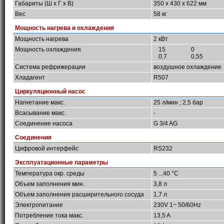
Габариты (Ш х Г х В)
350 x 430 x 622 мм
Вес
58 кг
Мощность нагрева и охлаждения
Мощность нагрева
2 кВт
Мощность охлаждения
15
0
0,7
0,55
Система рефрижерации
воздушное охлаждение
Хладагент
R507
Циркуляционный насос
Нагнетание макс.
25 л/мин ; 2,5 бар
Всасывание макс.
-
Соединение насоса
G 3/4 AG
Соединения
Цифровой интерфейс
RS232
Эксплуатационные параметры
Температура окр. среды
5 ...40 °C
Объем заполнения мин.
3,8 л
Объем заполнения расширительного сосуда
1,7 л
Электропитание
230V 1~ 50/60Hz
Потребление тока макс.
13,5 A