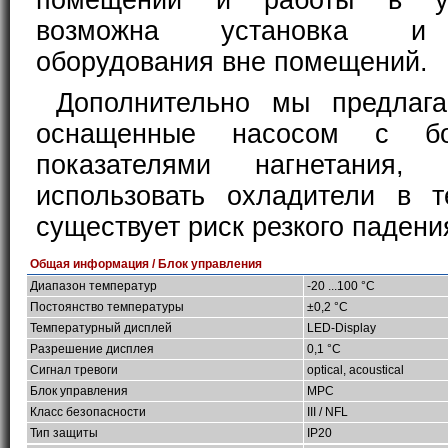
помещений и работы в ус
возможна установка и 
оборудования вне помещений.
Дополнительно мы предлага
оснащенные насосом с бо
показателями нагнетания, 
использовать охладители в т
существует риск резкого падени
Общая информация / Блок управления
Диапазон температур
-20 ...100 °C
Постоянство температуры
±0,2 °C
Температурный дисплей
LED-Display
Разрешение дисплея
0,1 °C
Сигнал тревоги
optical, acoustical
Блок управления
MPC
Класс безопасности
III / NFL
Тип защиты
IP20