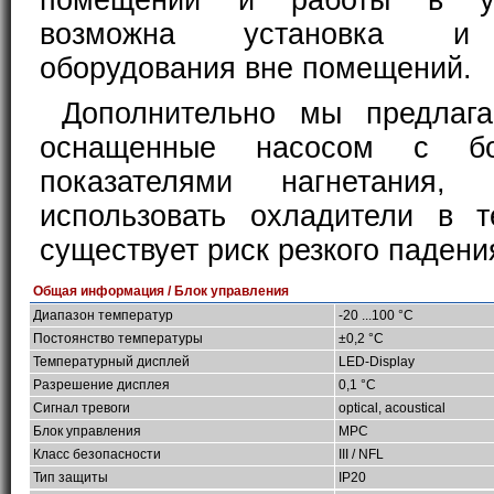
помещений и работы в ус
возможна установка и 
оборудования вне помещений.
Дополнительно мы предлага
оснащенные насосом с бо
показателями нагнетания, 
использовать охладители в т
существует риск резкого падени
Общая информация / Блок управления
Диапазон температур
-20 ...100 °C
Постоянство температуры
±0,2 °C
Температурный дисплей
LED-Display
Разрешение дисплея
0,1 °C
Сигнал тревоги
optical, acoustical
Блок управления
MPC
Класс безопасности
III / NFL
Тип защиты
IP20