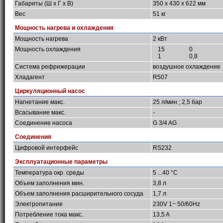
Габариты (Ш х Г х В)
350 x 430 x 622 мм
Вес
51 кг
Мощность нагрева и охлаждения
Мощность нагрева
2 кВт
Мощность охлаждения
15
0
1
0,8
Система рефрижерации
воздушное охлаждение
Хладагент
R507
Циркуляционный насос
Нагнетание макс.
25 л/мин ; 2,5 бар
Всасывание макс.
-
Соединение насоса
G 3/4 AG
Соединения
Цифровой интерфейс
RS232
Эксплуатационные параметры
Температура окр. среды
5 ...40 °C
Объем заполнения мин.
3,8 л
Объем заполнения расширительного сосуда
1,7 л
Электропитание
230V 1~ 50/60Hz
Потребление тока макс.
13,5 A