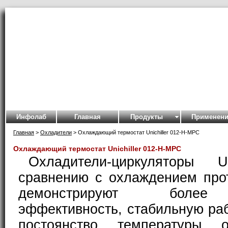
Инфолаб
Главная
Продукты
Применени
Главная
>
Охладители
> Охлаждающий термостат Unichiller 012-H-MPC
Охлаждающий термостат Unichiller 012-H-MPC
Охладители-циркуляторы Un
сравнению с охлаждением про
демонстрируют более
эффективность, стабильную раб
постоянство температуры 