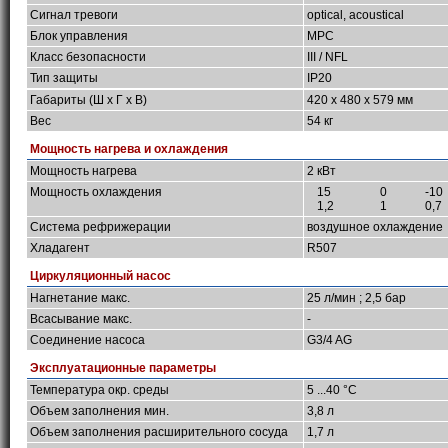
Сигнал тревоги
optical, acoustical
Блок управления
MPC
Класс безопасности
III / NFL
Тип защиты
IP20
Габариты (Ш х Г х В)
420 x 480 x 579 мм
Вес
54 кг
Мощность нагрева и охлаждения
Мощность нагрева
2 кВт
Мощность охлаждения
15
0
-10
1,2
1
0,7
Система рефрижерации
воздушное охлаждение
Хладагент
R507
Циркуляционный насос
Нагнетание макс.
25 л/мин ; 2,5 бар
Всасывание макс.
-
Соединение насоса
G3/4 AG
Эксплуатационные параметры
Температура окр. среды
5 ...40 °C
Объем заполнения мин.
3,8 л
Объем заполнения расширительного сосуда
1,7 л