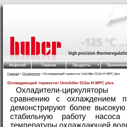
Инфолаб
Главная
Продукты
Применени
Главная
>
Охладители
> Охлаждающий термостат Unichiller 012w-H-MPC plus
Охлаждающий термостат Unichiller 012w-H-MPC plus
Охладители-циркуляторы 
сравнению с охлаждением п
демонстрируют более высокую
стабильную работу насоса 
температуры охлаждающей вод