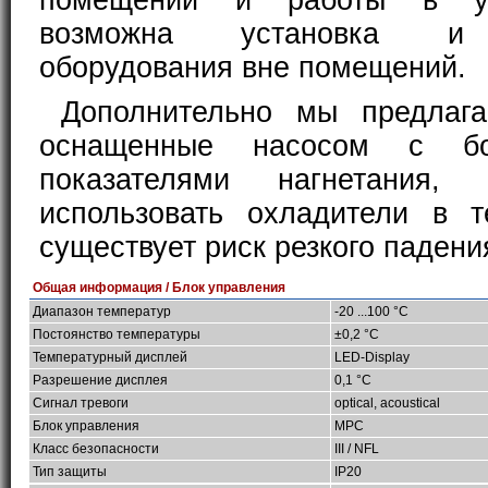
помещений и работы в ус
возможна установка и 
оборудования вне помещений.
Дополнительно мы предлага
оснащенные насосом с бо
показателями нагнетания, 
использовать охладители в т
существует риск резкого падени
Общая информация / Блок управления
Диапазон температур
-20 ...100 °C
Постоянство температуры
±0,2 °C
Температурный дисплей
LED-Display
Разрешение дисплея
0,1 °C
Сигнал тревоги
optical, acoustical
Блок управления
MPC
Класс безопасности
III / NFL
Тип защиты
IP20