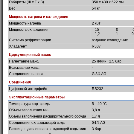
Габариты (Ш х Г х В)
350 x 430 x 622 мм
Вес
54 кг
Мощность нагрева и охлаждения
Мощность нагрева
2 кВт
Мощность охлаждения
15
0
-
1,2
1
0
Система рефрижерации
водяное охлаждение
Хладагент
R507
Циркуляционный насос
Нагнетание макс.
25 л/мин ; 2,5 бар
Всасывание макс.
-
Соединение насоса
G 3/4 AG
Соединения
Цифровой интерфейс
RS232
Эксплуатационные параметры
Температура окр. среды
5 ...40 °C
Объем заполнения мин.
3,8 л
Объем заполнения расширительного сосуда
1,7 л
Соединения охлаждающей воды
G1/2 AG
Разница в давлении охлаждающей воды мин.
3 бар