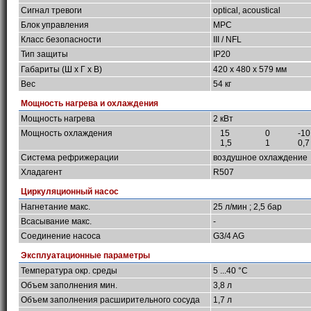
Сигнал тревоги
optical, acoustical
Блок управления
MPC
Класс безопасности
III / NFL
Тип защиты
IP20
Габариты (Ш х Г х В)
420 x 480 x 579 мм
Вес
54 кг
Мощность нагрева и охлаждения
Мощность нагрева
2 кВт
Мощность охлаждения
15
0
-10
1,5
1
0,7
Система рефрижерации
воздушное охлаждение
Хладагент
R507
Циркуляционный насос
Нагнетание макс.
25 л/мин ; 2,5 бар
Всасывание макс.
-
Соединение насоса
G3/4 AG
Эксплуатационные параметры
Температура окр. среды
5 ...40 °C
Объем заполнения мин.
3,8 л
Объем заполнения расширительного сосуда
1,7 л