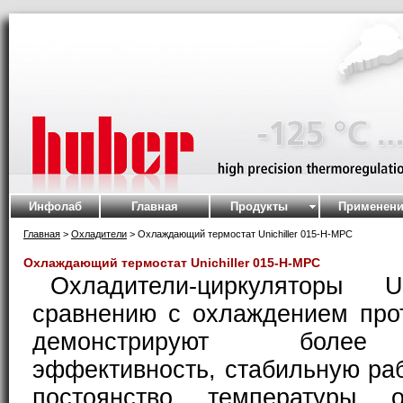
Инфолаб
Главная
Продукты
Применени
Главная
>
Охладители
> Охлаждающий термостат Unichiller 015-H-MPC
Охлаждающий термостат Unichiller 015-H-MPC
Охладители-циркуляторы Un
сравнению с охлаждением про
демонстрируют более
эффективность, стабильную раб
постоянство температуры 