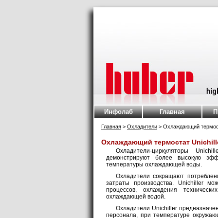
Инфолаб
Главная
П
Главная
>
Охладители
> Охлаждающий термост
Охлаждающий термостат Unichill
Охладители-циркуляторы Unich
демонстрируют более высокую эффе
температуры охлаждающей воды.
Охладители сокращают потреблен
затраты производства. Unichiller м
процессов, охлаждения техническ
охлаждающей водой.
Охладители Unichiller предназначе
персонала, при температуре окружаю