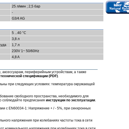
25 л/мин ; 2,5 бар
-
G3/4 AG
5 ...40 °C
3,8 л
суда
1,7 л
230V 1~ 50/60Hz
4,8 A
 аксессуарам, периферийным устройствам, а также
в
технической спецификации (РDF)
.
ельны при следующих условиях: температура окружающей
бование свободного пространства, необходимого для
но соблюдайте предписания
инструкции по эксплуатации
.
вии с EN60034-1: Напряжение + / - 5%, при синхронных
ьного напряжения при колебаниях частоты тока в сети
от номинального напряжения при колебаниях тока в сети