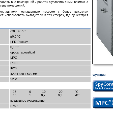
работы вне помещений и работы в условиях зимы, возможна
я вне помещений.
охладители, оснащенные насосом с более высокими
ет использовать охладители в тех сферах, где существует
-20 ...40 °C
±0,5 °C
LED-Display
0,1 °C
optical, acoustical
MPC
I / NFL
IP20
420 x 480 x 579 мм
Функции
52 кг
15
0
-10
-20
°C
1,5
1
0,7
0,3
кВт
воздушное охлаждение
R507