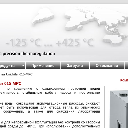
родукты
Применение
Загрузки
О компании
ат Unichiller 015-MPC
Ком
er 015-MPC
iller по сравнению с охлаждением проточной водой
ктивность, стабильную работу насоса и постоянство
ие воды, сокращают эксплуатационные расходы, снижают
ожет быть использован для отвода тепла из химических
их сооружений, а также для снабжения лабораторий
ны для непрерывной эксплуатации без контроля со стороны
щей среды до +40°C. При использовании дополнительных