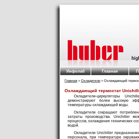
Инфолаб
Главная
П
Главная
>
Охладители
> Охлаждающий термост
Охлаждающий термостат Unichill
Охладители-циркуляторы Unich
демонстрируют более высокую эфф
температуры охлаждающей воды.
Охладители сокращают потреблен
затраты производства. Unichiller 
процессов, охлаждения технических с
водой.
Охладители Unichiller предназнач
персонала, при температуре окружа