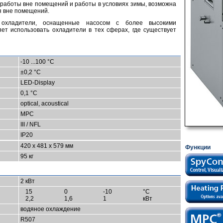
 работы вне помещений и работы в условиях зимы, возможна
я вне помещений.
 охладители, оснащенные насосом с более высокими
яет использовать охладители в тех сферах, где существует
-10 ...100 °C
±0,2 °C
LED-Display
0,1 °C
optical, acoustical
MPC
III / NFL
IP20
420 x 481 x 579 мм
Функции
95 кг
2 кВт
15
0
-10
°C
2,2
1,6
1
кВт
водяное охлаждение
R507