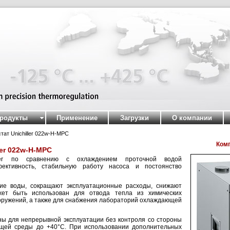
родукты
Применение
Загрузки
О компании
ат Unichiller 022w-H-MPC
Ком
er 022w-H-MPC
iller по сравнению с охлаждением проточной водой
ективность, стабильную работу насоса и постоянство
ие воды, сокращают эксплуатационные расходы, снижают
может быть использован для отвода тепла из химических
ооружений, а также для снабжения лабораторий охлаждающей
ены для непрерывной эксплуатации без контроля со стороны
ющей среды до +40°C. При использовании дополнительных