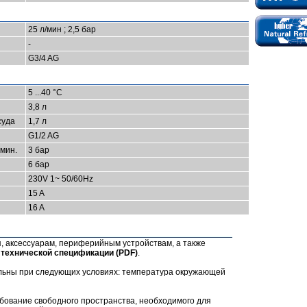
25 л/мин ; 2,5 бар
-
G3/4 AG
5 ...40 °C
3,8 л
суда
1,7 л
G1/2 AG
мин.
3 бар
6 бар
230V 1~ 50/60Hz
15 A
16 A
 аксессуарам, периферийным устройствам, а также
в
технической спецификации (РDF)
.
ельны при следующих условиях: температура окружающей
бование свободного пространства, необходимого для