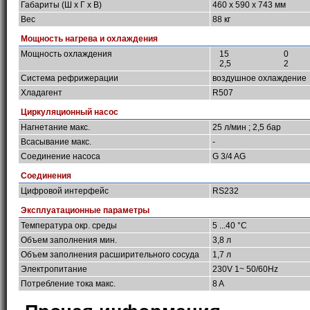
Габариты (Ш х Г х В)
460 x 590 x 743 мм
Вес
88 кг
Мощность нагрева и охлаждения
Мощность охлаждения
15
0
2,5
2
Система рефрижерации
воздушное охлаждение
Хладагент
R507
Циркуляционный насос
Нагнетание макс.
25 л/мин ; 2,5 бар
Всасывание макс.
-
Соединение насоса
G 3/4 AG
Соединения
Цифровой интерфейс
RS232
Эксплуатационные параметры
Температура окр. среды
5 ...40 °C
Объем заполнения мин.
3,8 л
Объем заполнения расширительного сосуда
1,7 л
Электропитание
230V 1~ 50/60Hz
Потребление тока макс.
8 A