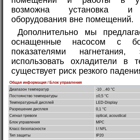
помещений и работы в ус
возможна установка и 
оборудования вне помещений.
Дополнительно мы предлага
оснащенные насосом с бо
показателями нагнетания, 
использовать охладители в т
существует риск резкого падени
Общая информация / Блок управления
Диапазон температур
-10 ...40 °C
Постоянство температуры
±0,5 °C
Температурный дисплей
LED-Display
Разрешение дисплея
0,1 °C
Сигнал тревоги
optical, acoustical
Блок управления
MPC
Класс безопасности
I / NFL
Тип защиты
IP20