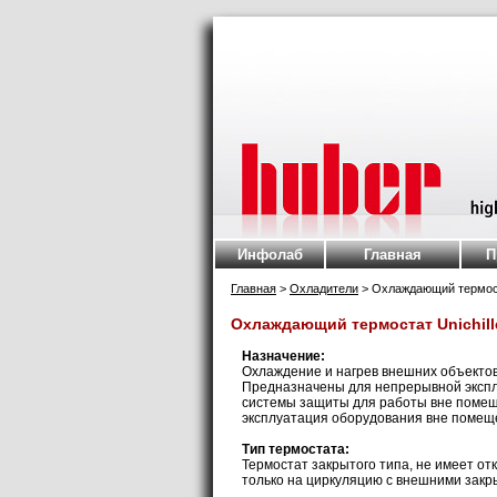
Инфолаб
Главная
П
Главная
>
Охладители
> Охлаждающий термоста
Охлаждающий термостат Unichill
Назначение:
Охлаждение и нагрев внешних объектов 
Предназначены для непрерывной экспл
системы защиты для работы вне помеще
эксплуатация оборудования вне помещ
Тип термостата:
Термостат закрытого типа, не имеет от
только на циркуляцию с внешними зак