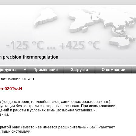
родукты
Применение
Загрузки
О компании
т Unichiller 020Tw-H
er 020Tw-H
(конденсаторов, теплообенников, химических реакторов и т.п.).
уатации без контроля со стороны персонала. При использовании
ний и работы в условиях зимы, возможна установка и
ений.
крытой бани (вместо нее имеется расширительный бак). Работает
рытыми системами.