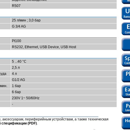
R507
25 л/мин ; 3,0 бар
G 3/4 AG
Pt100
RS232, Ethernet, USB Device, USB Host
5 ...40 °C
2,5 л
суда
4 л
G1/2 AG
мин.
1 бар
6 бар
230V 1~ 50/60Hz
-
 аксессуарам, периферийным устройствам, а также техническая
й спецификации (РDF)
.