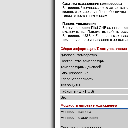
Система охлаждения компрессора:
Встроенный компрессор охлаждается з
водяным охлаждения более бесшумна, 
тепла в окружающую среду.
Панель управления:
Блок управления Pilot ONE оснащен се
русском языке. Параметры работы, зад
Встроенные USB- и Ethernet-выходы д
дистанционного управления и регистра
Общая информация / Блок управления
Диапазон температур
Постоянство температуры
Температурный дисплей
Блок управления
Класс безопасности
Тип защиты
Габариты (Ш х Г х В)
Вес
Мощность нагрева и охлаждения
Мощность нагрева
Мощность охлаждения
Система рефрижерации