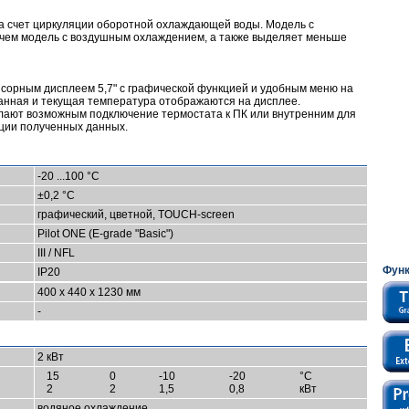
а счет циркуляции оборотной охлаждающей воды. Модель с
чем модель с воздушным охлаждением, а также выделяет меньше
нсорным дисплеем 5,7" с графической функцией и удобным меню на
анная и текущая температура отображаются на дисплее.
елают возможным подключение термостата к ПК или внутренним для
ции полученных данных.
-20 ...100 °C
±0,2 °C
графический, цветной, TOUCH-screen
Pilot ONE (E-grade "Basic")
III / NFL
Фун
IP20
400 x 440 x 1230 мм
-
2 кВт
15
0
-10
-20
°C
2
2
1,5
0,8
кВт
водяное охлаждение