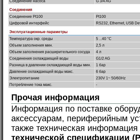
Соединение насоса
G 3/4 AG
Соединения
Соединение Pt100
Pt100
Цифровой интерфейс
RS232, Ethernet, USB De
Эксплуатационные параметры
Температура окр. среды
5 ...40 °C
Объем заполнения мин.
2,5 л
Объем заполнения расширительного сосуда
4 л
Соединения охлаждающей воды
G1/2 AG
Разница в давлении охлаждающей воды мин.
1 бар
Давление охлаждающей воды макс.
6 бар
Электропитание
230V 1~ 50/60Hz
Потребление тока макс.
-
Прочая информация
Информация по поставке обору
аксессуарам, периферийным ус
также техническая информация
технической спецификации (