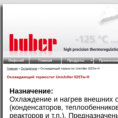
Инфолаб
Главная
Продукты
Применени
Главная
>
Охладители
> Охлаждающий термостат Unichiller 025Tw-H
Охлаждающий термостат Unichiller 025Tw-H
Назначение:
Охлаждение и нагрев внешних 
(конденсаторов, теплообеннико
реакторов и т.п.). Предназначен