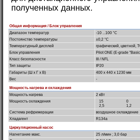
полученных данных.
Общая информация / Блок управления
Диапазон температур
-10 ...100 °C
Постоянство температуры
±0,2 °C
Температурный дисплей
графический, цветной, 
Блок управления
Pilot ONE (E-grade "Basic
Класс безопасности
III / NFL
Тип защиты
IP20
Габариты (Ш х Г х В)
400 x 440 x 1230 мм
Вес
-
Мощность нагрева и охлаждения
Мощность нагрева
2 кВт
Мощность охлаждения
15
0
2,5
1,2
Система рефрижерации
воздушное охлаждение
Хладагент
R134a
Циркуляционный насос
Нагнетание макс.
25 л/мин ; 3,0 бар