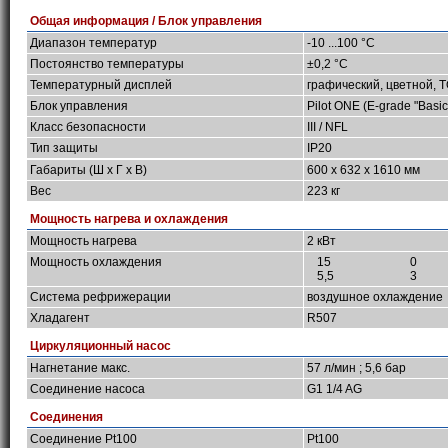
Общая информация / Блок управления
Диапазон температур
-10 ...100 °C
Постоянство температуры
±0,2 °C
Температурный дисплей
графический, цветной, 
Блок управления
Pilot ONE (E-grade "Basic
Класс безопасности
III / NFL
Тип защиты
IP20
Габариты (Ш х Г х В)
600 x 632 x 1610 мм
Вес
223 кг
Мощность нагрева и охлаждения
Мощность нагрева
2 кВт
Мощность охлаждения
15
0
5,5
3
Система рефрижерации
воздушное охлаждение
Хладагент
R507
Циркуляционный насос
Нагнетание макс.
57 л/мин ; 5,6 бар
Соединение насоса
G1 1/4 AG
Соединения
Соединение Pt100
Pt100