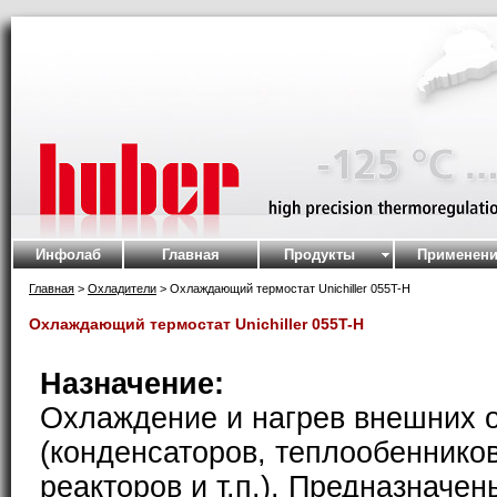
Инфолаб
Главная
Продукты
Применени
Главная
>
Охладители
> Охлаждающий термостат Unichiller 055T-H
Охлаждающий термостат Unichiller 055T-H
Назначение:
Охлаждение и нагрев внешних 
(конденсаторов, теплообеннико
реакторов и т.п.). Предназначен