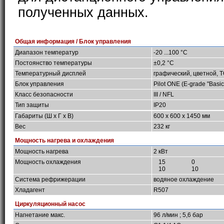
полученных данных.
Общая информация / Блок управления
Диапазон температур
-20 ...100 °C
Постоянство температуры
±0,2 °C
Температурный дисплей
графический, цветной, 
Блок управления
Pilot ONE (E-grade "Basic
Класс безопасности
III / NFL
Тип защиты
IP20
Габариты (Ш х Г х В)
600 x 600 x 1450 мм
Вес
232 кг
Мощность нагрева и охлаждения
Мощность нагрева
2 кВт
Мощность охлаждения
15
0
10
10
Система рефрижерации
водяное охлаждение
Хладагент
R507
Циркуляционный насос
Нагнетание макс.
96 л/мин ; 5,6 бар