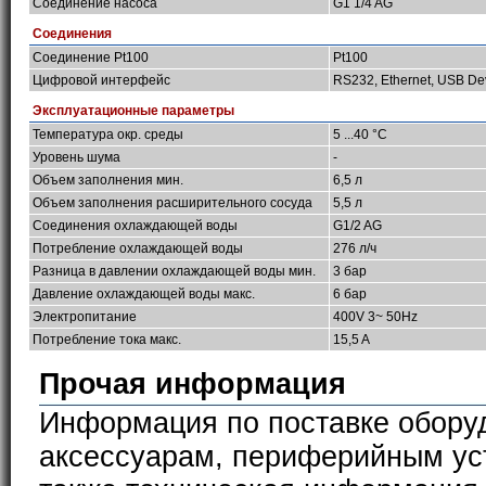
Соединение насоса
G1 1/4 AG
Соединения
Соединение Pt100
Pt100
Цифровой интерфейс
RS232, Ethernet, USB De
Эксплуатационные параметры
Температура окр. среды
5 ...40 °C
Уровень шума
-
Объем заполнения мин.
6,5 л
Объем заполнения расширительного сосуда
5,5 л
Соединения охлаждающей воды
G1/2 AG
Потребление охлаждающей воды
276 л/ч
Разница в давлении охлаждающей воды мин.
3 бар
Давление охлаждающей воды макс.
6 бар
Электропитание
400V 3~ 50Hz
Потребление тока макс.
15,5 A
Прочая информация
Информация по поставке обору
аксессуарам, периферийным ус