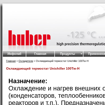
Инфолаб
Главная
Продукты
Применени
Главная
>
Охладители
> Охлаждающий термостат Unichiller 100Tw-H
Охлаждающий термостат Unichiller 100Tw-H
Назначение:
Охлаждение и нагрев внешних 
(конденсаторов, теплообеннико
реакторов и т.п.). Предназначен