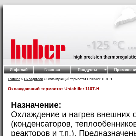
Инфолаб
Главная
Продукты
Применени
Главная
>
Охладители
> Охлаждающий термостат Unichiller 110T-H
Охлаждающий термостат Unichiller 110T-H
Назначение:
Охлаждение и нагрев внешних 
(конденсаторов, теплообеннико
реакторов и т.п.). Предназначен