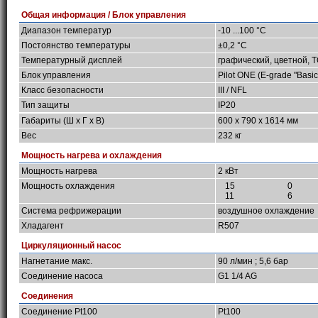
Общая информация / Блок управления
Диапазон температур
-10 ...100 °C
Постоянство температуры
±0,2 °C
Температурный дисплей
графический, цветной, 
Блок управления
Pilot ONE (E-grade "Basic
Класс безопасности
III / NFL
Тип защиты
IP20
Габариты (Ш х Г х В)
600 x 790 x 1614 мм
Вес
232 кг
Мощность нагрева и охлаждения
Мощность нагрева
2 кВт
Мощность охлаждения
15
0
11
6
Система рефрижерации
воздушное охлаждение
Хладагент
R507
Циркуляционный насос
Нагнетание макс.
90 л/мин ; 5,6 бар
Соединение насоса
G1 1/4 AG
Соединения
Соединение Pt100
Pt100