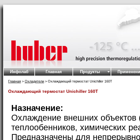
Инфолаб
Главная
Продукты
Применени
Главная
>
Охладители
> Охлаждающий термостат Unichiller 160T
Охлаждающий термостат Unichiller 160T
Назначение:
Охлаждение внешних объектов 
теплообенников, химических реак
Предназначены для непрерывно