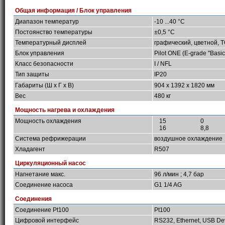
Общая информация / Блок управления
Диапазон температур
-10 ...40 °C
Постоянство температуры
±0,5 °C
Температурный дисплей
графический, цветной, 
Блок управления
Pilot ONE (E-grade "Basic
Класс безопасности
I / NFL
Тип защиты
IP20
Габариты (Ш х Г х В)
904 x 1392 x 1820 мм
Вес
480 кг
Мощность нагрева и охлаждения
Мощность охлаждения
15
0
16
8,8
Система рефрижерации
воздушное охлаждение
Хладагент
R507
Циркуляционный насос
Нагнетание макс.
96 л/мин ; 4,7 бар
Соединение насоса
G1 1/4 AG
Соединения
Соединение Pt100
Pt100
Цифровой интерфейс
RS232, Ethernet, USB De