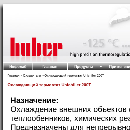
Инфолаб
Главная
Продукты
Применени
Главная
>
Охладители
> Охлаждающий термостат Unichiller 200T
Охлаждающий термостат Unichiller 200T
Назначение:
Охлаждение внешних объектов 
теплообенников, химических реак
Предназначены для непрерывно