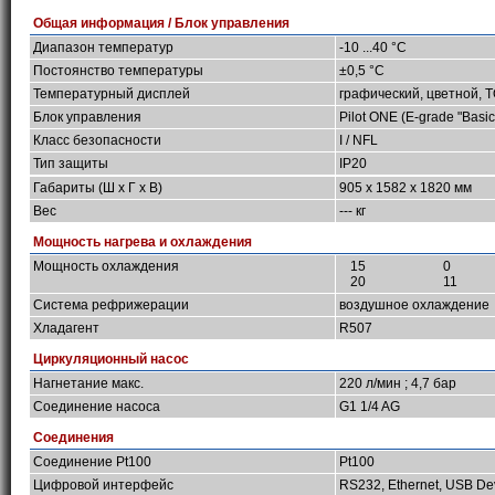
Общая информация / Блок управления
Диапазон температур
-10 ...40 °C
Постоянство температуры
±0,5 °C
Температурный дисплей
графический, цветной, 
Блок управления
Pilot ONE (E-grade "Basic
Класс безопасности
I / NFL
Тип защиты
IP20
Габариты (Ш х Г х В)
905 x 1582 x 1820 мм
Вес
--- кг
Мощность нагрева и охлаждения
Мощность охлаждения
15
0
20
11
Система рефрижерации
воздушное охлаждение
Хладагент
R507
Циркуляционный насос
Нагнетание макс.
220 л/мин ; 4,7 бар
Соединение насоса
G1 1/4 AG
Соединения
Соединение Pt100
Pt100
Цифровой интерфейс
RS232, Ethernet, USB De