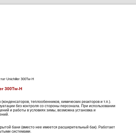
родукты
Применение
Загрузки
О компании
т Unichiller 300Tw-H
er 300Tw-H
(конденсаторов, теплообенников, химических реакторов и т.п.).
уатации без контроля со стороны персонала. При использовании
ний и работы в условиях зимы, возможна установка и
ений.
крытой бани (вместо нее имеется расширительный бак). Работает
рытыми системами.