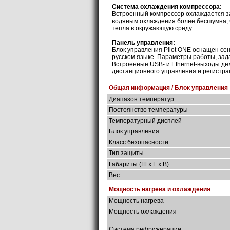
Система охлаждения компрессора:
Встроенный компрессор охлаждается з
водяным охлаждения более бесшумна, 
тепла в окружающую среду.
Панель управления:
Блок управления Pilot ONE оснащен се
русском языке. Параметры работы, зад
Встроенные USB- и Ethernet-выходы д
дистанционного управления и регистра
Общая информация / Блок управления
Диапазон температур
Постоянство температуры
Температурный дисплей
Блок управления
Класс безопасности
Тип защиты
Габариты (Ш х Г х В)
Вес
Мощность нагрева и охлаждения
Мощность нагрева
Мощность охлаждения
Система рефрижерации