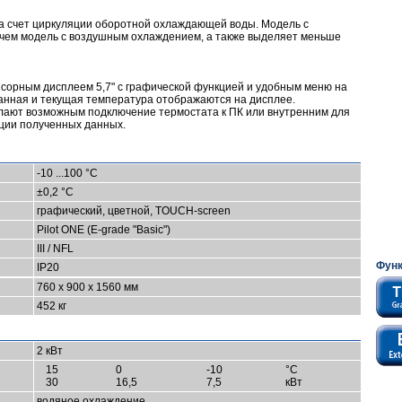
а счет циркуляции оборотной охлаждающей воды. Модель с
чем модель с воздушным охлаждением, а также выделяет меньше
нсорным дисплеем 5,7" с графической функцией и удобным меню на
анная и текущая температура отображаются на дисплее.
елают возможным подключение термостата к ПК или внутренним для
ции полученных данных.
-10 ...100 °C
±0,2 °C
графический, цветной, TOUCH-screen
Pilot ONE (E-grade "Basic")
III / NFL
Фун
IP20
760 x 900 x 1560 мм
452 кг
2 кВт
15
0
-10
°C
30
16,5
7,5
кВт
водяное охлаждение