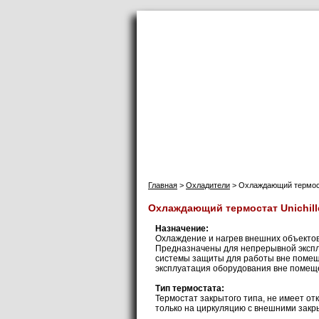
Инфолаб
Главная
П
Главная
>
Охладители
> Охлаждающий термоста
Охлаждающий термостат Unichill
Назначение:
Охлаждение и нагрев внешних объектов 
Предназначены для непрерывной экспл
системы защиты для работы вне помеще
эксплуатация оборудования вне помещ
Тип термостата:
Термостат закрытого типа, не имеет от
только на циркуляцию с внешними зак