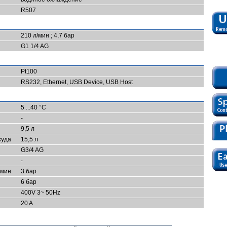
R507
210 л/мин ; 4,7 бар
G1 1/4 AG
Pt100
RS232, Ethernet, USB Device, USB Host
5 ...40 °C
-
9,5 л
суда
15,5 л
G3/4 AG
-
мин.
3 бар
6 бар
400V 3~ 50Hz
20 A