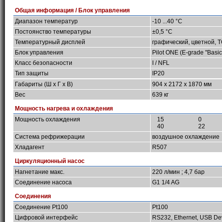
Общая информация / Блок управления
Диапазон температур
-10 ...40 °C
Постоянство температуры
±0,5 °C
Температурный дисплей
графический, цветной, 
Блок управления
Pilot ONE (E-grade "Basic
Класс безопасности
I / NFL
Тип защиты
IP20
Габариты (Ш х Г х В)
904 x 2172 x 1870 мм
Вес
639 кг
Мощность нагрева и охлаждения
Мощность охлаждения
15
0
40
22
Система рефрижерации
воздушное охлаждение
Хладагент
R507
Циркуляционный насос
Нагнетание макс.
220 л/мин ; 4,7 бар
Соединение насоса
G1 1/4 AG
Соединения
Соединение Pt100
Pt100
Цифровой интерфейс
RS232, Ethernet, USB De