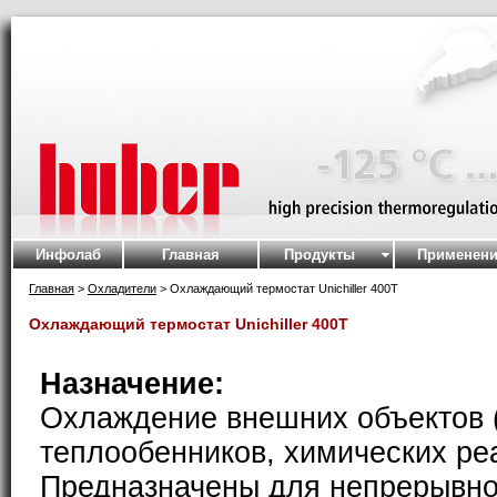
Инфолаб
Главная
Продукты
Применени
Главная
>
Охладители
> Охлаждающий термостат Unichiller 400T
Охлаждающий термостат Unichiller 400T
Назначение:
Охлаждение внешних объектов 
теплообенников, химических реак
Предназначены для непрерывно