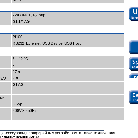
220 л/мин ; 4,7 бар
G1 1/4 AG
Pt100
RS232, Ethernet, USB Device, USB Host
5 ...40 °C
-
17 л
суда
7 л
G1 AG
-
мин.
-
6 бар
400V 3~ 50Hz
-
 аксессуарам, периферийным устройствам, а также техническая
й спецификации (РDF)
.