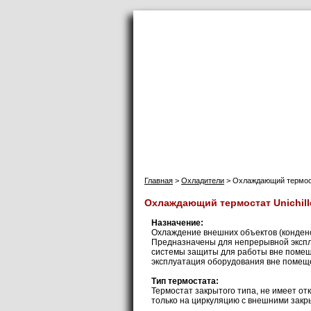
Инфолаб
Главная
П
Главная
>
Охладители
> Охлаждающий термоста
Охлаждающий термостат Unichill
Назначение:
Охлаждение внешних объектов (конденса
Предназначены для непрерывной экспл
системы защиты для работы вне помеще
эксплуатация оборудования вне помещ
Тип термостата:
Термостат закрытого типа, не имеет от
только на циркуляцию с внешними зак