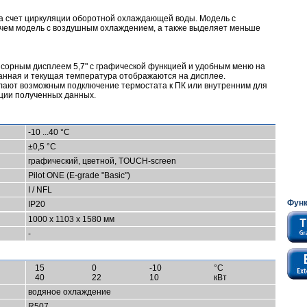
а счет циркуляции оборотной охлаждающей воды. Модель с
чем модель с воздушным охлаждением, а также выделяет меньше
нсорным дисплеем 5,7" с графической функцией и удобным меню на
анная и текущая температура отображаются на дисплее.
елают возможным подключение термостата к ПК или внутренним для
ции полученных данных.
-10 ...40 °C
±0,5 °C
графический, цветной, TOUCH-screen
Pilot ONE (E-grade "Basic")
I / NFL
Фун
IP20
1000 x 1103 x 1580 мм
-
15
0
-10
°C
40
22
10
кВт
водяное охлаждение
R507