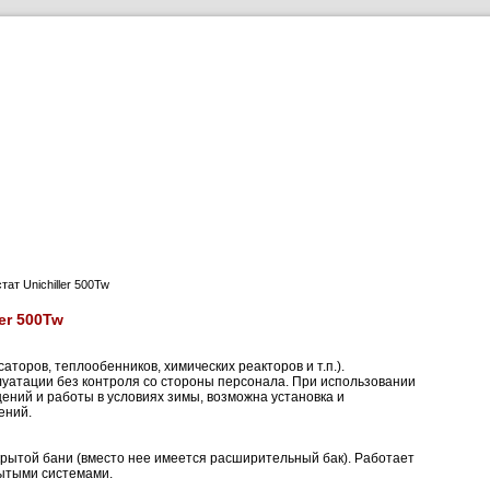
родукты
Применение
Загрузки
О компании
т Unichiller 500Tw
er 500Tw
торов, теплообенников, химических реакторов и т.п.).
уатации без контроля со стороны персонала. При использовании
ний и работы в условиях зимы, возможна установка и
ений.
крытой бани (вместо нее имеется расширительный бак). Работает
рытыми системами.