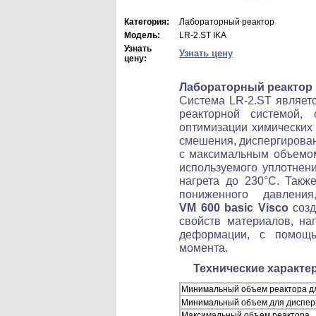
Категория:
Лабораторный реактор
Модель:
LR-2.ST IKA
Узнать
Узнать цену
цену:
Лабораторный реактор
Система LR-2.ST являет
реакторной системой,
оптимизации химических 
смешения, диспергирован
с максимальным объемом
используемого уплотнен
нагрета до 230°С. Такж
пониженного давлен
VM 600 basic Visco
созд
свойств материалов, нап
деформации, с помощь
момента.
Технические характе
Минимальный объем реактора д
Минимальный объем для дисперг
Максимальный объем реактора